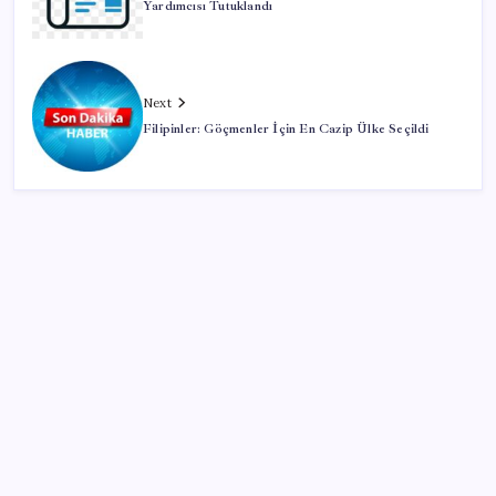
Yardımcısı Tutuklandı
Next
Filipinler: Göçmenler İçin En Cazip Ülke Seçildi
SON YAZILAR
Vatan aynı, kan aynı, hak farklı
Togg için 1 Milyon TL Faizsiz Kredi Fırsatı Başladı