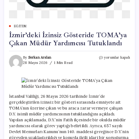
EĞITIM
İzmir’deki İzinsiz Gösteride TOMA’ya
Çıkan Müdür Yardımcısı Tutuklandı
İzmir’deki
By
Serkan Arslan
yorumlar kapalı
İzinsiz
28 Mayıs 2026
1 Min Read
Gösteride
TOMA’ya
Çıkan
Müdür
Yardımcısı
Tutuklandı
İstanbul Valiliği, 26 Mayıs 2026 tarihinde İzmir’de
için
gerçekleştirilen izinsiz bir gösteri sırasında emniyete ait
TOMA’nın üzerine çıkan ve bu araca zarar vermeye çalışan
D.Y. isimli müdür yardımcısının tutuklandığını açıkladı.
Yapılan açıklamada, D.Y.’nin Fatih ilçesinde bir okulda müdür
yardımcısı olarak görev yaptığı belirtildi. Ayrıca, 657 sayılı
Devlet Memurları Kanunu’nun 140. maddesi gereğince D.Y.’nin
görevden uzaklaştırıldığı ve konuyla ilgili idari bir soruşturma