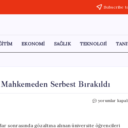
Subscribe t
ĞİTİM
EKONOMİ
SAĞLIK
TEKNOLOJİ
TANI
i Mahkemeden Serbest Bırakıldı
İzmir’de
yorumlar kapal
Üniversite
Öğrencileri
Mahkemeden
Serbest
lar sonrasında gözaltına alınan üniversite öğrencileri