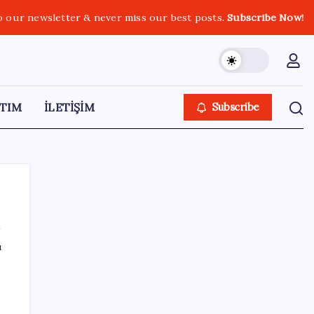
o our newsletter & never miss our best posts.
Subscribe Now!
TIM
İLETİŞİM
Subscribe
ı
SON YAZILAR
PS5 Pro için PSSR 2.0 Güncellemesi Yolda:
Tüm Oyunlara Geliyor