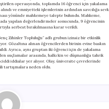
Bırakıldı
leştirilen operasyonda, toplamda 16 öğrenci için yakalama
için
 alındı ve emniyetteki işlemlerinin ardından savcılığa sevk
klanması yönünde mahkemeye talepte bulundu. Mahkeme,
urada yapılan değerlendirmeler sonucunda, 9 öğrencinin
rtıyla serbest bırakılmasına karar verildi.
nç Zihinler Topluluğu” adlı grubun izinsiz bir etkinlik
yor. Gözaltına alınan öğrencilerden birinin evine baskın
ildi. Ayrıca, aynı gruptan iki öğrenci için de yakalama
ltilen suçlamalar arasında, halkı kin ve düşmanlığa tahrik
iddi iddialar yer alıyor. Olay, üniversite çevrelerinde
gili tartışmalara neden oldu.