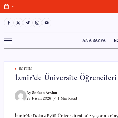
Skip
-
to
content
https://www.facebook.com/
https://twitter.com/
https://t.me/
https://www.instagram.com/
https://youtube.com/
ANA SAYFA
E
EĞITIM
İzmir’de Üniversite Öğrenciler
By
Serkan Arslan
28 Nisan 2026
1 Min Read
İzmir’de Dokuz Eylül Üniversitesi’nde yaşanan olay