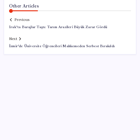
Other Articles
Previous
Irak’ta Barajlar Taştı: Tarım Arazileri Büyük Zarar Gördü
Next
İzmir’de Üniversite Öğrencileri Mahkemeden Serbest Bırakıldı
SON YAZILAR
Togg için 1 Milyon TL Faizsiz Kredi Fırsatı Başladı
Pixel 11 Sızıntıları: Yeni Kamera Tasarımı ve Batarya