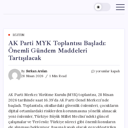
Skip
to
content
EĞITIM
AK Parti MYK Toplantısı Başladı:
Önemli Gündem Maddeleri
Tartışılacak
AK
By
Serkan Arslan
yorumlar kapalı
Parti
28 Nisan 2026
1 Min Read
MYK
Toplantısı
Başladı:
AK Parti Merkez Yürütme Kurulu (MYK) toplantısı, 28 Nisan
Önemli
2026 tarihinde saat 16.39’da AK Parti Genel Merkezi’nde
Gündem
Maddeleri
başladı. Toplantıda, okullardaki güvenlik önlemleri, çocukların
Tartışılacak
dijital ortamlardaki risklerden korunmasına yönelik alınacak
için
yeni önlemler, Türkiye Büyük Millet Meclisi’ndeki güncel
çalışmalar ve Terörsüz Türkiye süreci gibi önemli konuların
ele alınması bekleniyor. Basına kapalı olarak gerçekleştirilen