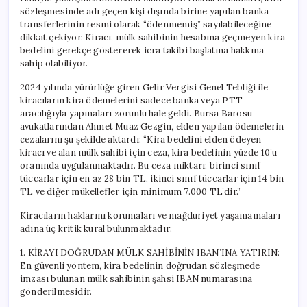
sözleşmesinde adı geçen kişi dışında birine yapılan banka
transferlerinin resmi olarak “ödenmemiş” sayılabileceğine
dikkat çekiyor. Kiracı, mülk sahibinin hesabına geçmeyen kira
bedelini gerekçe göstererek icra takibi başlatma hakkına
sahip olabiliyor.
2024 yılında yürürlüğe giren Gelir Vergisi Genel Tebliği ile
kiracıların kira ödemelerini sadece banka veya PTT
aracılığıyla yapmaları zorunlu hale geldi. Bursa Barosu
avukatlarından Ahmet Muaz Gezgin, elden yapılan ödemelerin
cezalarını şu şekilde aktardı: “Kira bedelini elden ödeyen
kiracı ve alan mülk sahibi için ceza, kira bedelinin yüzde 10’u
oranında uygulanmaktadır. Bu ceza miktarı; birinci sınıf
tüccarlar için en az 28 bin TL, ikinci sınıf tüccarlar için 14 bin
TL ve diğer mükellefler için minimum 7.000 TL’dir.”
Kiracıların haklarını korumaları ve mağduriyet yaşamamaları
adına üç kritik kural bulunmaktadır:
1. KİRAYI DOĞRUDAN MÜLK SAHİBİNİN IBAN’INA YATIRIN:
En güvenli yöntem, kira bedelinin doğrudan sözleşmede
imzası bulunan mülk sahibinin şahsi IBAN numarasına
gönderilmesidir.