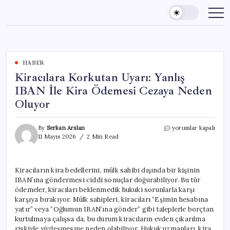
Skip
to
content
HABER
Kiracılara Korkutan Uyarı: Yanlış
IBAN İle Kira Ödemesi Cezaya Neden
Oluyor
Kiracılara
By
Serkan Arslan
yorumlar kapalı
Korkutan
11 Mayıs 2026
2 Min Read
Uyarı:
Yanlış
IBAN
Kiracıların kira bedellerini, mülk sahibi dışında bir kişinin
İle
IBAN’ına göndermesi ciddi sonuçlar doğurabiliyor. Bu tür
Kira
Ödemesi
ödemeler, kiracıları beklenmedik hukuki sorunlarla karşı
Cezaya
karşıya bırakıyor. Mülk sahipleri, kiracıları “Eşimin hesabına
Neden
yatır” veya “Oğlumun IBAN’ına gönder” gibi taleplerle borçtan
Oluyor
kurtulmaya çalışsa da, bu durum kiracıların evden çıkarılma
için
riskiyle yüzleşmesine neden olabiliyor. Hukuk uzmanları, kira