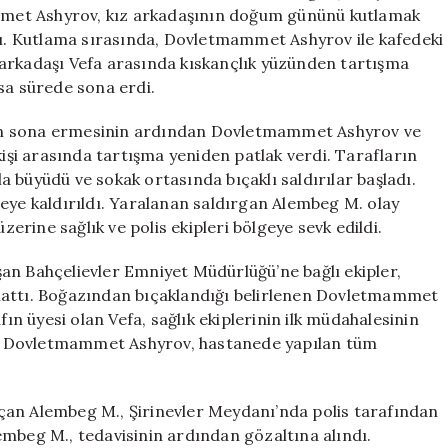
Sonuçlandı
met Ashyrov, kız arkadaşının doğum gününü kutlamak
için
ndı. Kutlama sırasında, Dovletmammet Ashyrov ile kafedeki
 arkadaşı Vefa arasında kıskançlık yüzünden tartışma
sa sürede sona erdi.
 sona ermesinin ardından Dovletmammet Ashyrov ve
kişi arasında tartışma yeniden patlak verdi. Tarafların
 büyüdü ve sokak ortasında bıçaklı saldırılar başladı.
eye kaldırıldı. Yaralanan saldırgan Alembeg M. olay
zerine sağlık ve polis ekipleri bölgeye sevk edildi.
 Bahçelievler Emniyet Müdürlüğü’ne bağlı ekipler,
lattı. Boğazından bıçaklandığı belirlenen Dovletmammet
fın üyesi olan Vefa, sağlık ekiplerinin ilk müdahalesinin
, Dovletmammet Ashyrov, hastanede yapılan tüm
 Alembeg M., Şirinevler Meydanı’nda polis tarafından
embeg M., tedavisinin ardından gözaltına alındı.