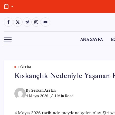
Skip
-
to
content
https://www.facebook.com/
https://twitter.com/
https://t.me/
https://www.instagram.com/
https://youtube.com/
ANA SAYFA
E
EĞITIM
Kıskançlık Nedeniyle Yaşanan 
By
Serkan Arslan
4 Mayıs 2026
1 Min Read
4 Mayıs 2026 tarihinde meydana gelen olay, Şirinev