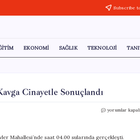
Subscribe t
ĞİTİM
EKONOMİ
SAĞLIK
TEKNOLOJİ
TANI
Kavga Cinayetle Sonuçlandı
Kıskançlık
yorumlar kapal
Nedeniyle
Yaşanan
Kavga
Cinayetle
ler Mahallesi’nde saat 04.00 sularında gerçekleşti.