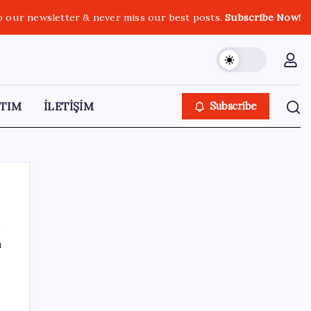
o our newsletter & never miss our best posts.
Subscribe Now!
TIM
İLETİŞİM
Subscribe
ı
SON YAZILAR
Euro Bölgesi’nde perakende satışlar
haziranda geriledi