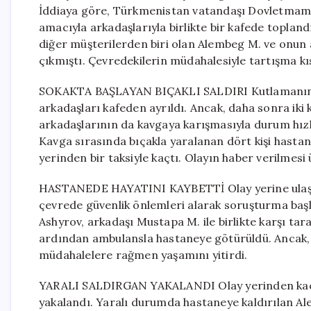
İddiaya göre, Türkmenistan vatandaşı Dovletmam
amacıyla arkadaşlarıyla birlikte bir kafede topla
diğer müşterilerden biri olan Alembeg M. ve onun
çıkmıştı. Çevredekilerin müdahalesiyle tartışma kı
SOKAKTA BAŞLAYAN BIÇAKLI SALDIRI Kutlamanın
arkadaşları kafeden ayrıldı. Ancak, daha sonra iki 
arkadaşlarının da kavgaya karışmasıyla durum hızla
Kavga sırasında bıçakla yaralanan dört kişi hastan
yerinden bir taksiyle kaçtı. Olayın haber verilmesi ü
HASTANEDE HAYATINI KAYBETTİ Olay yerine ulaşan
çevrede güvenlik önlemleri alarak soruşturma baş
Ashyrov, arkadaşı Mustapa M. ile birlikte karşı tara
ardından ambulansla hastaneye götürüldü. Ancak
müdahalelere rağmen yaşamını yitirdi.
YARALI SALDIRGAN YAKALANDI Olay yerinden kaçan
yakalandı. Yaralı durumda hastaneye kaldırılan Al