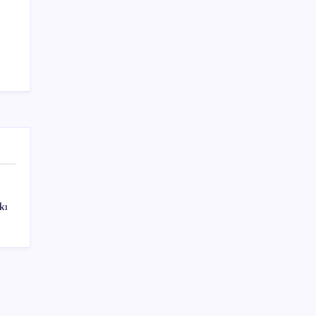
Sayaç
Kategoriler
Eğitim
Ekonomi
kı
Haber
Sağlık
Teknoloji