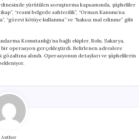
21
ordinesinde yürütülen soruşturma kapsamında, şüpheliler
Gözaltı
rtikap”, “resmi belgede sahtecilik”, “Orman Kanunu’na
için
a”, “görevi kötüye kullanma” ve “haksız mal edinme” gibi
andarma Komutanlığı’na bağlı ekipler, Bolu, Sakarya,
 bir operasyon gerçekleştirdi. Belirlenen adreslere
 gözaltına alındı. Operasyonun detayları ve şüphelilerin
bekleniyor.
Author