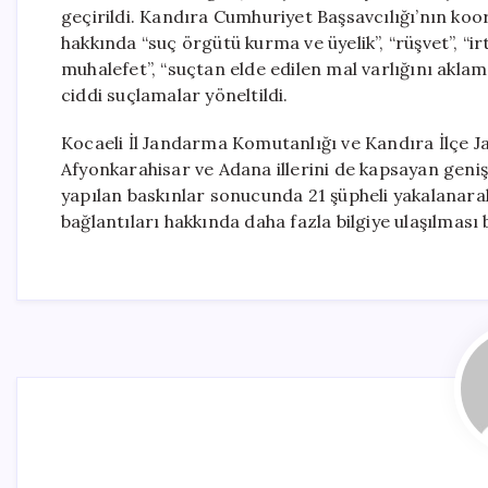
geçirildi. Kandıra Cumhuriyet Başsavcılığı’nın ko
hakkında “suç örgütü kurma ve üyelik”, “rüşvet”, “i
muhalefet”, “suçtan elde edilen mal varlığını aklam
ciddi suçlamalar yöneltildi.
Kocaeli İl Jandarma Komutanlığı ve Kandıra İlçe J
Afyonkarahisar ve Adana illerini de kapsayan geniş
yapılan baskınlar sonucunda 21 şüpheli yakalanarak
bağlantıları hakkında daha fazla bilgiye ulaşılması 