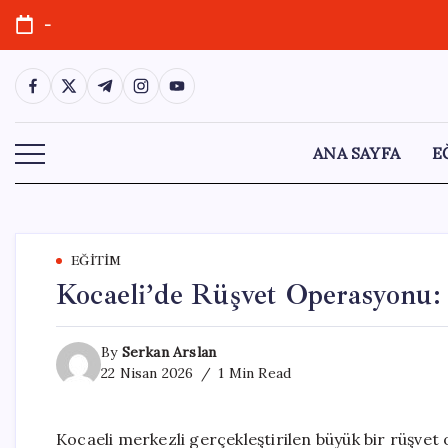
Skip
-
to
content
https://www.facebook.com/
https://twitter.com/
https://t.me/
https://www.instagram.com/
https://youtube.com/
ANA SAYFA
E
EĞITIM
Kocaeli’de Rüşvet Operasyonu: 
By
Serkan Arslan
22 Nisan 2026
1 Min Read
Kocaeli merkezli gerçekleştirilen büyük bir rüşvet 