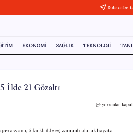
Subscribe t
ĞİTİM
EKONOMİ
SAĞLIK
TEKNOLOJİ
TANI
5 İlde 21 Gözaltı
Kocaeli’de
yorumlar kapal
Rüşvet
Operasyonu:
5
İlde
operasyonu, 5 farklı ilde eş zamanlı olarak hayata