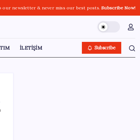
o our newsletter & never miss our best posts.
Subscribe Now!
TIM
İLETİŞİM
Subscribe
ı
SON YAZILAR
Vatan aynı, kan aynı, hak farklı