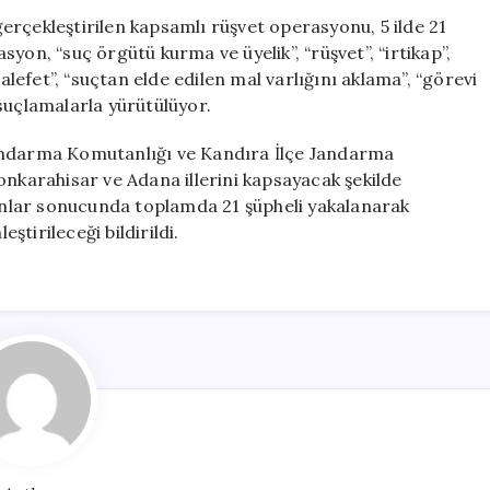
İl
erçekleştirilen kapsamlı rüşvet operasyonu, 5 ilde 21
Genelinde
yon, “suç örgütü kurma ve üyelik”, “rüşvet”, “irtikap”,
21
efet”, “suçtan elde edilen mal varlığını aklama”, “görevi
Şüpheli
suçlamalarla yürütülüyor.
Gözaltına
Alındı
Jandarma Komutanlığı ve Kandıra İlçe Jandarma
için
onkarahisar ve Adana illerini kapsayacak şekilde
kınlar sonucunda toplamda 21 şüpheli yakalanarak
ştirileceği bildirildi.