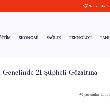
Subscribe t
ĞİTİM
EKONOMİ
SAĞLIK
TEKNOLOJİ
TANI
l Genelinde 21 Şüpheli Gözaltına
Kocaeli’de
yorumlar kapal
Rüşvet
Skandalı:
5