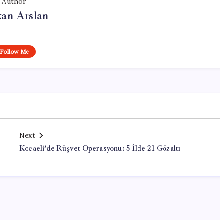
Author
kan Arslan
Follow Me
Next
Kocaeli’de Rüşvet Operasyonu: 5 İlde 21 Gözaltı