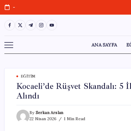
Skip
-
to
content
https://www.facebook.com/
https://twitter.com/
https://t.me/
https://www.instagram.com/
https://youtube.com/
ANA SAYFA
E
EĞITIM
Kocaeli’de Rüşvet Skandalı: 5 İ
Alındı
By
Serkan Arslan
22 Nisan 2026
1 Min Read