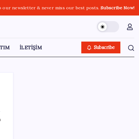
o our newsletter & never miss our best posts.
Subscribe Now!
TIM
İLETİŞİM
Subscribe
SON YAZILAR
ı
iPhone 18 Pro Fiyatı Ne Kadar Artacak?