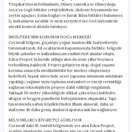
Tropikal biyom bölümünde, Güney Amerika ve Güneydoğu
Asya’ya özgü bitkiler yetiştirilirken; Akdeniz biyomunda ise
zeytin ağaçları, üzüm bağları ve kurak iklim bitkileri bulunuyor.
İç mekanların sıcaklık ve nem seviyeleri ise özel sistemlerle
sürekli kontrol altında tutuluyor.
İNGİLTERE’NİN KORUNAN DOĞA MERKEZİ
Cornwall bölgesi, geçmişte yoğun madencilik faaliyetleriyle
tanınmaktaydı. Kil ocaklarının kapanmasıyla birlikte, bölgede
büyük çukurlar ve kullanılmayan endüstriyel alanlar oluştu.
Eden Project’in kurulu olduğu alan da uzun yıllar boyunca
terkedilmiş haldeydi. Projeyi geliştiren ekip, doğal yaşamı
koruma amacıyla sürdürülebilir bir merkez oluşturmayı
hedefledi. İnşaat sürecinde arazi yapısına minimum müdahale
yapıldığı, yağmur suyu toplama sistemleri ve enerji verimliliği
sağlayan teknolojilerin projeye dahil edildiği vurgulandı.
Yaklaşık 50 metre yüksekliğiyle dikkat çeken bazı kubbeler,
altıgen ve beşgen panellerin birleşiminden oluşmakta. Yapı
tasarımında sabun köpüklerinden ilham alınarak, daha az
malzeme ile daha geniş alanları kapatma imkânı sağlanıyor.
MİLYONLARCA ZİYARETÇİ AĞIRLIYOR
Cornwall’daki St Austell bölgesinde yer alan Eden Project,
açıldığı günden bu yana İngiltere’nin en çok ziyaret edilen