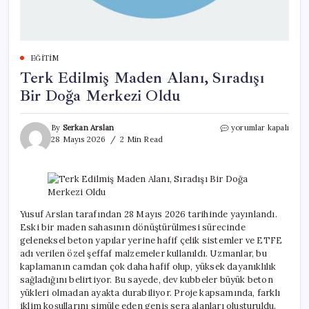
EĞITIM
Terk Edilmiş Maden Alanı, Sıradışı
Bir Doğa Merkezi Oldu
Terk
By
Serkan Arslan
yorumlar kapalı
Edilmiş
28 Mayıs 2026
2 Min Read
Maden
Alanı,
Sıradışı
Bir
Doğa
Merkezi
Yusuf Arslan tarafından 28 Mayıs 2026 tarihinde yayınlandı.
Oldu
Eski bir maden sahasının dönüştürülmesi sürecinde
için
geleneksel beton yapılar yerine hafif çelik sistemler ve ETFE
adı verilen özel şeffaf malzemeler kullanıldı. Uzmanlar, bu
kaplamanın camdan çok daha hafif olup, yüksek dayanıklılık
sağladığını belirtiyor. Bu sayede, dev kubbeler büyük beton
yükleri olmadan ayakta durabiliyor. Proje kapsamında, farklı
iklim koşullarını simüle eden geniş sera alanları oluşturuldu.