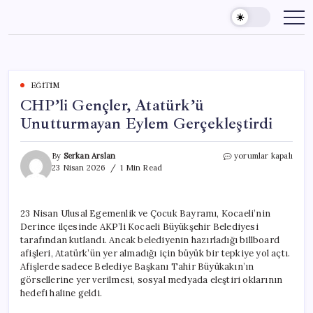
Skip
to
content
EĞITIM
CHP’li Gençler, Atatürk’ü
Unutturmayan Eylem Gerçekleştirdi
CHP’li
By
Serkan Arslan
yorumlar kapalı
Gençler,
23 Nisan 2026
1 Min Read
Atatürk’ü
Unutturmayan
Eylem
23 Nisan Ulusal Egemenlik ve Çocuk Bayramı, Kocaeli’nin
Gerçekleştirdi
Derince ilçesinde AKP’li Kocaeli Büyükşehir Belediyesi
için
tarafından kutlandı. Ancak belediyenin hazırladığı billboard
afişleri, Atatürk’ün yer almadığı için büyük bir tepkiye yol açtı.
Afişlerde sadece Belediye Başkanı Tahir Büyükakın’ın
görsellerine yer verilmesi, sosyal medyada eleştiri oklarının
hedefi haline geldi.