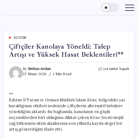
Skip
to
content
EĞITIM
Çiftçiler Kanolaya Yöneldi: Talep
Artışı ve Yüksek Hasat Beklentileri**
Çiftçiler
By
Serkan Arslan
yorumlar kapalı
Kanolaya
23 Nisan 2026
1 Min Read
Yöneldi:
Talep
Artışı
**
ve
Edirne İl Tarım ve Orman Müdürü İslam Köse, bölgedeki yaz
Yüksek
Hasat
kuraklığının etkileri nedeniyle çiftçilerin alternatif ürünlere
Beklentileri**
yöneldiğini aktardı. Bu bağlamda, kanolanın en güçlü
için
seçeneklerden biri olduğuna dikkat çeken Köse, bu stratejik
yağ bitkisinin ekim alanlarının son yıllarda kayda değer bir
artış gösterdiğini ifade etti.