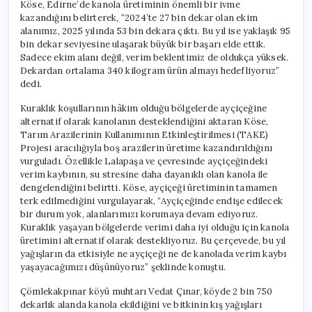
Köse, Edirne’de kanola üretiminin önemli bir ivme
kazandığını belirterek, “2024’te 27 bin dekar olan ekim
alanımız, 2025 yılında 53 bin dekara çıktı. Bu yıl ise yaklaşık 95
bin dekar seviyesine ulaşarak büyük bir başarı elde ettik.
Sadece ekim alanı değil, verim beklentimiz de oldukça yüksek.
Dekardan ortalama 340 kilogram ürün almayı hedefliyoruz”
dedi.
Kuraklık koşullarının hâkim olduğu bölgelerde ayçiçeğine
alternatif olarak kanolanın desteklendiğini aktaran Köse,
Tarım Arazilerinin Kullanımının Etkinleştirilmesi (TAKE)
Projesi aracılığıyla boş arazilerin üretime kazandırıldığını
vurguladı. Özellikle Lalapaşa ve çevresinde ayçiçeğindeki
verim kaybının, su stresine daha dayanıklı olan kanola ile
dengelendiğini belirtti. Köse, ayçiçeği üretiminin tamamen
terk edilmediğini vurgulayarak, “Ayçiçeğinde endişe edilecek
bir durum yok, alanlarımızı korumaya devam ediyoruz.
Kuraklık yaşayan bölgelerde verimi daha iyi olduğu için kanola
üretimini alternatif olarak destekliyoruz. Bu çerçevede, bu yıl
yağışların da etkisiyle ne ayçiçeği ne de kanolada verim kaybı
yaşayacağımızı düşünüyoruz” şeklinde konuştu.
Çömlekakpınar köyü muhtarı Vedat Çınar, köyde 2 bin 750
dekarlık alanda kanola ekildiğini ve bitkinin kış yağışları